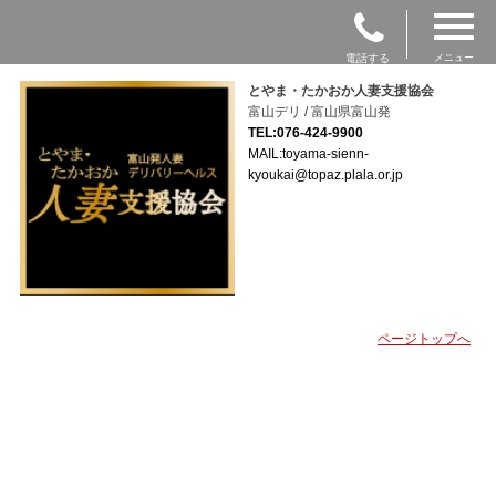
電話する
メニュー
とやま・たかおか人妻支援協会
富山デリ / 富山県富山発
TEL:076-424-9900
MAIL:toyama-sienn-
kyoukai@topaz.plala.or.jp
ページトップへ