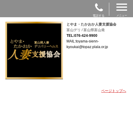
電話する
メニュー
とやま・たかおか人妻支援協会
富山デリ / 富山県富山発
TEL:076-424-9900
MAIL:toyama-sienn-
kyoukai@topaz.plala.or.jp
ページトップへ