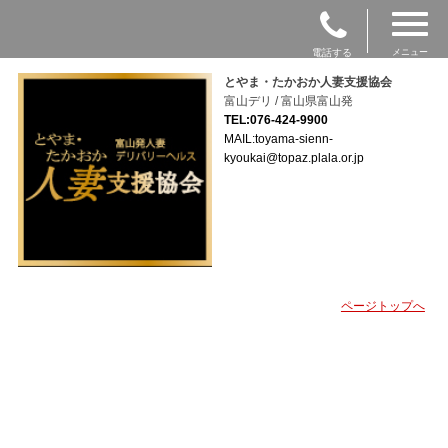
電話する
メニュー
とやま・たかおか人妻支援協会
富山デリ / 富山県富山発
TEL:076-424-9900
MAIL:toyama-sienn-
kyoukai@topaz.plala.or.jp
ページトップへ